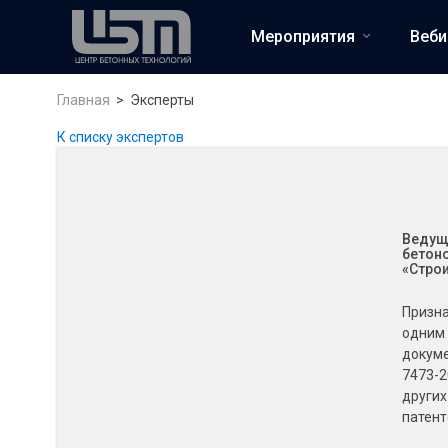
Мероприятия
Веб
Главная
Эксперты
К списку экспертов
Ведущ
бетоно
«Стро
Призна
одним 
докуме
7473-2
других
патент