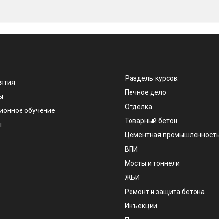
Разделы курсов:
ятия
Печное дело
ы
Отделка
ионное обучение
Товарный бетон
ы
Цементная промышленност
ВПИ
Мосты и тоннели
е
ЖБИ
Ремонт и защита бетона
Инъекции