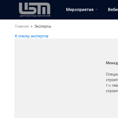
Мероприятия
Веб
Главная
Эксперты
К списку экспертов
Менед
Специа
строит
т.ч. п
строит