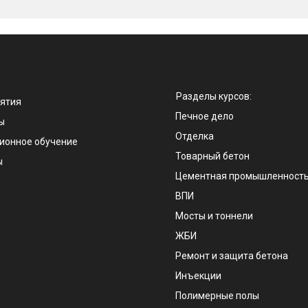
Разделы курсов:
ятия
Печное дело
ы
Отделка
ионное обучение
Товарный бетон
ы
Цементная промышленност
ВПИ
Мосты и тоннели
е
ЖБИ
Ремонт и защита бетона
Инъекции
Полимерные полы