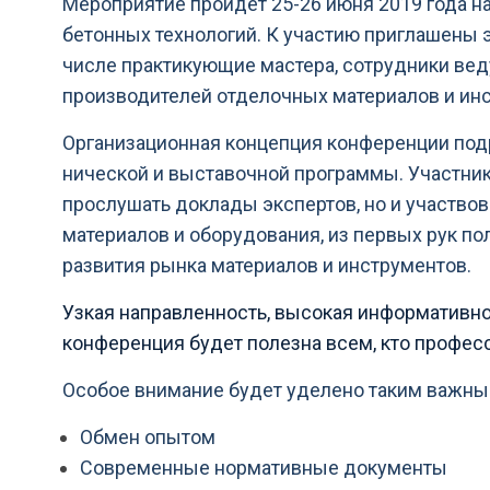
Мероприятие пройдет 25-26 июня 2019 года н
бетонных технологий. К участию приглашены 
числе практикующие мастера, сотрудники ве
производителей отделочных материалов и ин
Ор­га­ни­за­ци­он­ная кон­цеп­ция конференции
ни­чес­кой и выставочной программы. Участни
прослушать доклады экспертов, но и участвов
материалов и оборудования, из первых рук п
развития рынка материалов и инструментов.
Узкая направленность, высокая информативно
конференция будет полезна всем, кто профес
Особое внимание будет уделено таким важным
Обмен опытом
Современные нормативные документы