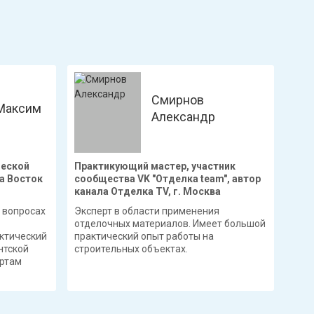
Смирнов
Максим
Александр
ческой
Практикующий мастер, участник
а Восток
сообщества VK "Отделка team", автор
канала Отделка TV, г. Москва
 вопросах
Эксперт в области применения
отделочных материалов. Имеет большой
ктический
практический опыт работы на
нтской
строительных объектах.
артам