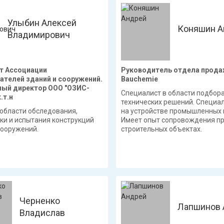
Улыбин Алексей
Коняшин А
Владимирович
т Ассоциации
Руководитель отдела прода
ателей зданий и сооружений.
Bauchemie
ный директор ООО "ОЗИС-
Специалист в области подбор
к.т.н
технических решений. Специа
 области обследования,
на устройстве промышленных 
ки и испытания конструкций
Имеет опыт сопровождения пр
сооружений.
строительных объектах.
Черненко
Лапшинов 
Владислав