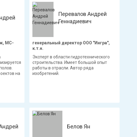
Перевалов Андрей
ндрей
Геннадиевич
ж, МС-
генеральный директор ООО "Ингра",
к.т.н.
а
Эксперт в области гидротехнического
лизируется
строительства. Имеет большой опыт
полов.
работы в отрасли. Автор ряда
оектов на
изобретений.
Андрей
Белов Ян