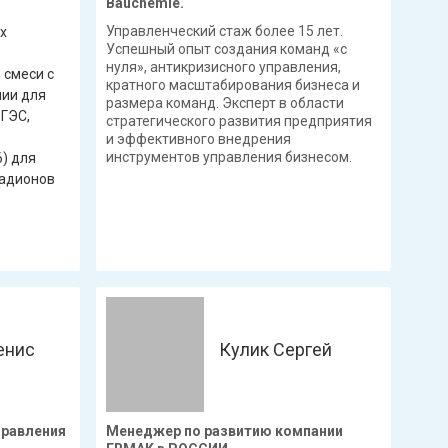
Bauchemie.
Управленческий стаж более 15 лет.
х
Успешный опыт создания команд «с
нуля», антикризисного управления,
 смеси с
кратного масштабирования бизнеса и
мии для
размера команд. Эксперт в области
 ГЭС,
стратегического развития предприятия
и эффективного внедрения
инструментов управления бизнесом.
) для
тадионов
енис
Кулик Сергей
правления
Менеджер по развитию компании