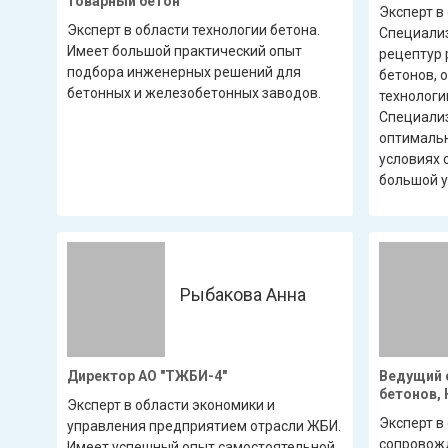
товарный бетон
Эксперт в
Эксперт в области технологии бетона.
Специализ
Имеет большой практический опыт
рецептур 
подбора инженерных решений для
бетонов, 
бетонных и железобетонных заводов.
технологи
Специализ
оптимальн
условиях 
большой у
Рыбакова Анна
Директор АО "ТЖБИ-4"
Ведущий 
бетонов, 
Эксперт в области экономики и
Эксперт в
управления предприятием отрасли ЖБИ.
сопровожд
Имеет успешный опыт самостоятельной