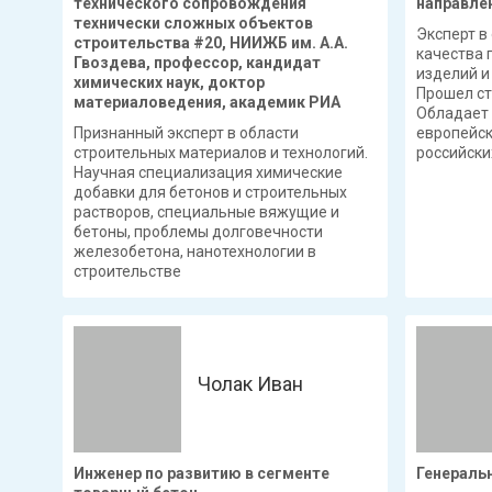
технического сопровождения
направле
технически сложных объектов
Эксперт в
строительства #20, НИИЖБ им. А.А.
качества 
Гвоздева, профессор, кандидат
изделий и
химических наук, доктор
Прошел ст
материаловедения, академик РИА
Обладает 
Признанный эксперт в области
европейск
строительных материалов и технологий.
российски
Научная специализация химические
добавки для бетонов и строительных
растворов, специальные вяжущие и
бетоны, проблемы долговечности
железобетона, нанотехнологии в
строительстве
Чолак Иван
Инженер по развитию в сегменте
Генераль