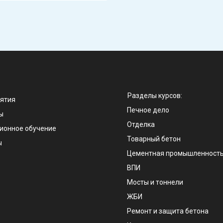
Разделы курсов:
ятия
Печное дело
ы
Отделка
ионное обучение
Товарный бетон
ы
Цементная промышленност
ВПИ
Мосты и тоннели
е
ЖБИ
Ремонт и защита бетона