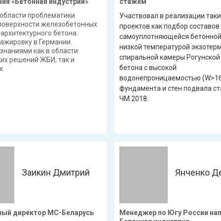
ния «Бетонная индустрии»
стажем
 области проблематики
Участвовал в реализации таки
поверхности железобетонных
проектов как подбор составов
 архитектурного бетона.
самоуплотняющейся бетонной
ажировку в Германии.
низкой температурой экзотер
знаниями как в области
спиральной камеры Рогунской
их решений ЖБИ, так и
бетона с высокой
х.
водонепроницаемостью (W>16
фундамента и стен подвала с
ЧМ 2018.
Заикин Дмитрий
Янченко Д
ный директор МС-Беларусь
Менеджер по Югу России на