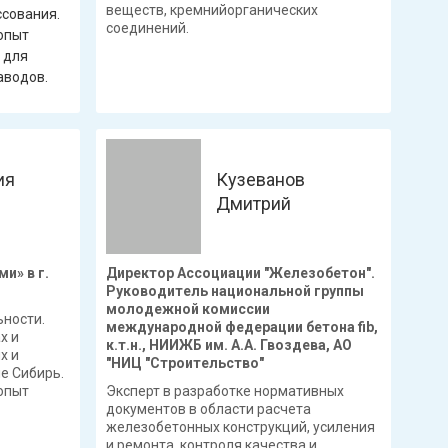
веществ, кремнийорганических
ссования.
соединений.
опыт
 для
аводов.
ия
Кузеванов
Дмитрий
и» в г.
Директор Ассоциации "Железобетон".
Руководитель национальной группы
молодежной комиссии
ьности.
международной федерации бетона fib,
х и
к.т.н., НИИЖБ им. А.А. Гвоздева, АО
х и
"НИЦ "Строительство"
е Сибирь.
опыт
Эксперт в разработке нормативных
документов в области расчета
железобетонных конструкций, усиления
и ремонта, контроля качества и