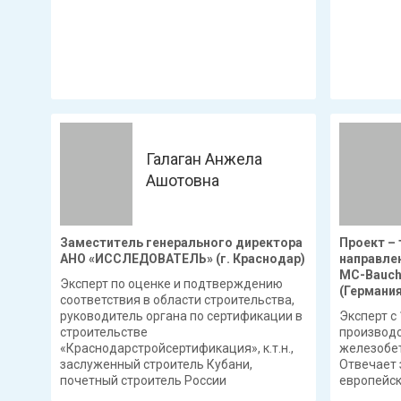
Галаган Анжела
Ашотовна
Заместитель генерального директора
Проект –
АНО «ИССЛЕДОВАТЕЛЬ» (г. Краснодар)
направлен
MC-Bauche
Эксперт по оценке и подтверждению
(Германия
соответствия в области строительства,
руководитель органа по сертификации в
Эксперт с
строительстве
производс
«Краснодарстройсертификация», к.т.н.,
железобет
заслуженный строитель Кубани,
Отвечает 
почетный строитель России
европейс