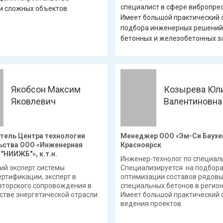
специалист в сфере вибропре
и сложных объектов
Имеет большой практический 
подбора инженерных решений
бетонных и железобетонных з
Якобсон Максим
Козырева Юл
Яковлевич
Валентиновна
тель Центра технологии
Менеджер ООО «Эм-Си Баухем
ьства ООО «Инженерная
Красноярск
"НИИЖБ"», к.т.н.
Инженер-технолог по специал
ий эксперт системы
Специализируется на подбора
ртификации, эксперт в
оптимизации составов рядовы
вторского сопровождения в
специальных бетонов в регион
стве энергетической отрасли
Имеет большой практический 
ведения проектов.