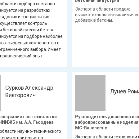
Бетонная индустрия
 области подбора составов.
Эксперт в области продаж
ируется на разработках
высокотехнологичных химиче
рядовых и специальных
добавок в бетоны.
осуществляет контроль
и бетонной смеси и бетона.
ируется на подборе наиболее
ых сырьевых компонентов в
ограниченного выбора. Имеет
правленческий опыт.
Сурков Александр
Лунев Ром
Викторович
специалист по технологии
Руководитель дивизиона в с
НИИЖБ им. А.А. Гвоздева
вибропрессованные изделия
MC-Bauchemie
 области научно-технического
Эксперт в области технологии 
ения строительства